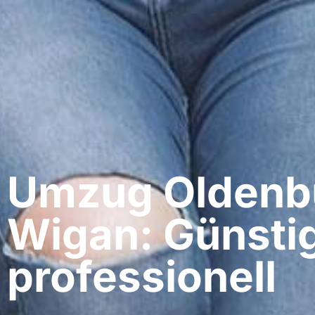
Umzug Oldenbu
Wigan: Günsti
professionell​