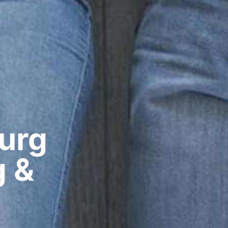
rg​
g &