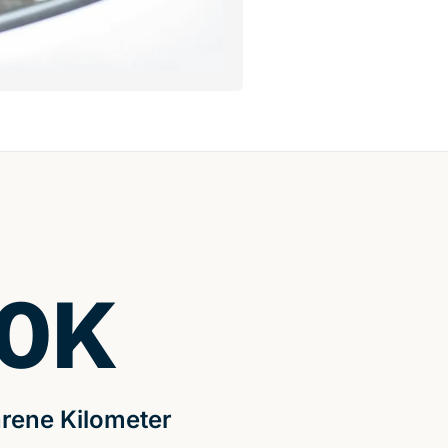
0
K
rene Kilometer