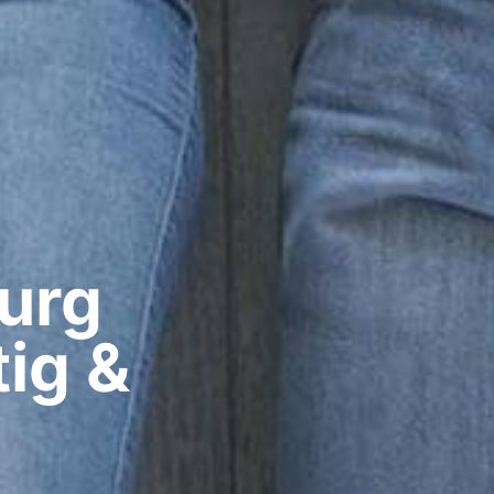
rg​
ig &