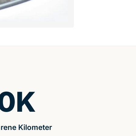
0
K
rene Kilometer