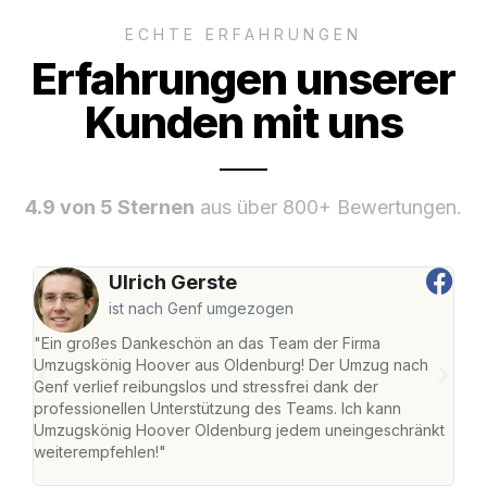
ECHTE ERFAHRUNGEN
Erfahrungen unserer
Kunden mit uns
4.9 von 5 Sternen
aus über 800+ Bewertungen.
Ulrich Gerste
ist nach Genf umgezogen
"Ein großes Dankeschön an das Team der Firma
"Di
Umzugskönig Hoover aus Oldenburg! Der Umzug nach
war
Genf verlief reibungslos und stressfrei dank der
Das 
professionellen Unterstützung des Teams. Ich kann
habe
Umzugskönig Hoover Oldenburg jedem uneingeschränkt
an m
weiterempfehlen!"
groß