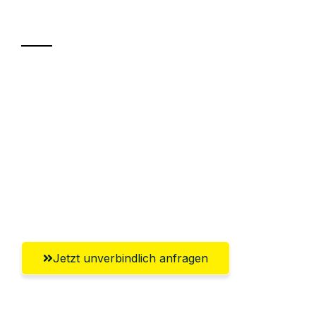
Transport
Sparen Sie bis zu 100€ bei Anfrage
Abwicklung innerhalb von 24 Stunden
Versichert bis zu 7.500€
Ggf. komplette Zollabwicklung inklusive
Umfassender Kundensupport aus
Oldenburg
Jetzt unverbindlich anfragen