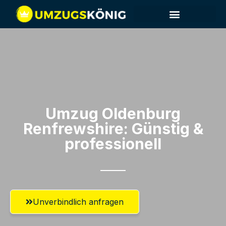
Umzug Oldenburg​
Renfrewshire: Günstig &
professionell​
Unverbindlich anfragen