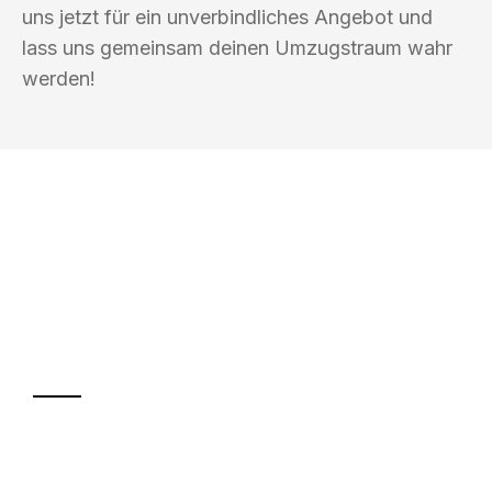
uns jetzt für ein unverbindliches Angebot und
lass uns gemeinsam deinen Umzugstraum wahr
werden!
UMZUGSKÖNIG HOOVER OLDENBURG
Ihr Umzug oder
Transport
Sparen Sie bis zu 100€ bei Anfrage
Abwicklung innerhalb von 24 Stunden