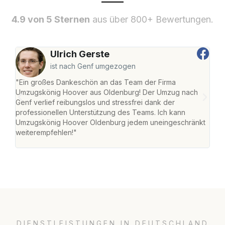
4.9 von 5 Sternen
aus über 800+ Bewertungen.
Ulrich Gerste
ist nach Genf umgezogen
"Ein großes Dankeschön an das Team der Firma
"Di
Umzugskönig Hoover aus Oldenburg! Der Umzug nach
war
Genf verlief reibungslos und stressfrei dank der
Das 
professionellen Unterstützung des Teams. Ich kann
habe
Umzugskönig Hoover Oldenburg jedem uneingeschränkt
an m
weiterempfehlen!"
groß
DIENSTLEISTUNGEN IN DEUTSCHLAND