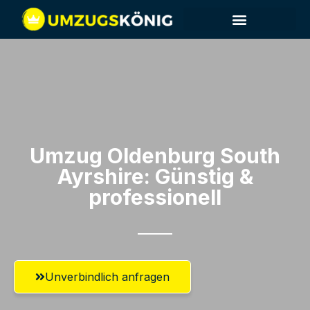
Umzug Oldenburg​ South
Ayrshire: Günstig &
professionell​
Unverbindlich anfragen