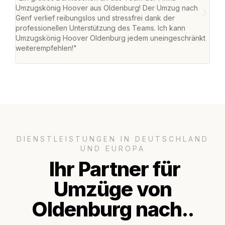
Umzugskönig Hoover aus Oldenburg! Der Umzug nach
war
Genf verlief reibungslos und stressfrei dank der
Das 
professionellen Unterstützung des Teams. Ich kann
habe
Umzugskönig Hoover Oldenburg jedem uneingeschränkt
an m
weiterempfehlen!"
groß
DIENSTLEISTUNGEN IN DEUTSCHLAND
UND EUROPA
Ihr Partner für
Umzüge von
Oldenburg nach..