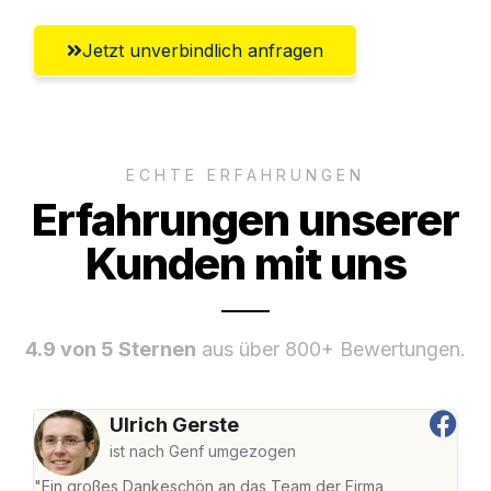
Jetzt unverbindlich anfragen
ECHTE ERFAHRUNGEN
Erfahrungen unserer
Kunden mit uns
4.9 von 5 Sternen
aus über 800+ Bewertungen.
Ulrich Gerste
ist nach Genf umgezogen
"Ein großes Dankeschön an das Team der Firma
"Di