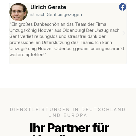
Ulrich Gerste
ist nach Genf umgezogen
"Ein großes Dankeschön an das Team der Firma
"Di
Umzugskönig Hoover aus Oldenburg! Der Umzug nach
war
Genf verlief reibungslos und stressfrei dank der
Das 
professionellen Unterstützung des Teams. Ich kann
habe
Umzugskönig Hoover Oldenburg jedem uneingeschränkt
an m
weiterempfehlen!"
groß
DIENSTLEISTUNGEN IN DEUTSCHLAND
UND EUROPA
Ihr Partner für