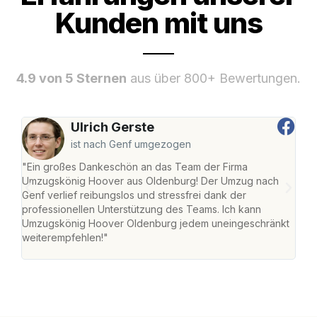
Kunden mit uns
4.9 von 5 Sternen
aus über 800+ Bewertungen.
Ulrich Gerste
ist nach Genf umgezogen
"Ein großes Dankeschön an das Team der Firma
"Di
Umzugskönig Hoover aus Oldenburg! Der Umzug nach
war
Genf verlief reibungslos und stressfrei dank der
Das 
professionellen Unterstützung des Teams. Ich kann
habe
Umzugskönig Hoover Oldenburg jedem uneingeschränkt
an m
weiterempfehlen!"
groß