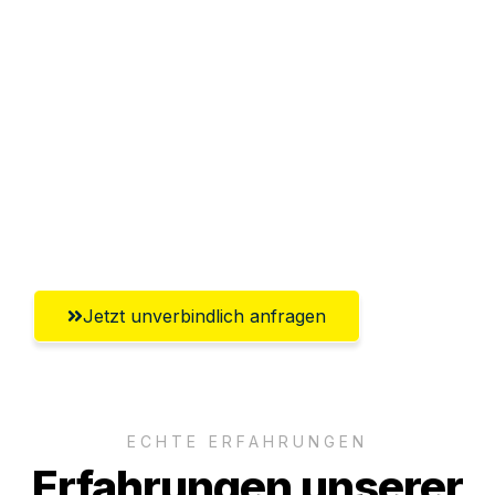
Sparen Sie bis zu 100€ bei Anfrage
Abwicklung innerhalb von 24 Stunden
Versichert bis zu 7.500€
Ggf. komplette Zollabwicklung inklusive
Umfassender Kundensupport aus
Oldenburg
Jetzt unverbindlich anfragen
ECHTE ERFAHRUNGEN
Erfahrungen unserer