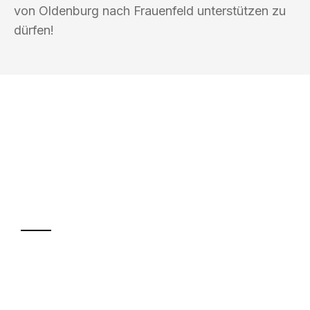
von Oldenburg nach Frauenfeld unterstützen zu
dürfen!
UMZUGSKÖNIG HOOVER OLDENBURG
Ihr Umzug oder
Transport
Sparen Sie bis zu 100€ bei Anfrage
Abwicklung innerhalb von 24 Stunden
Versichert bis zu 7.500€