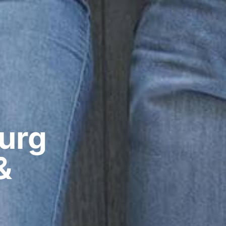
rg​
&