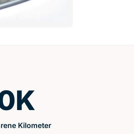
0
K
rene Kilometer