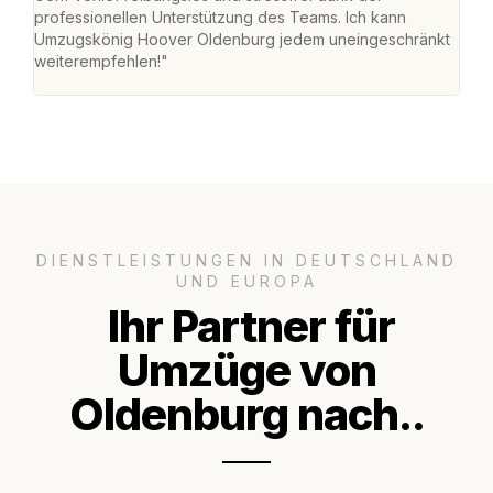
professionellen Unterstützung des Teams. Ich kann
habe
Umzugskönig Hoover Oldenburg jedem uneingeschränkt
an m
weiterempfehlen!"
groß
DIENSTLEISTUNGEN IN DEUTSCHLAND
UND EUROPA
Ihr Partner für
Umzüge von
Oldenburg nach..