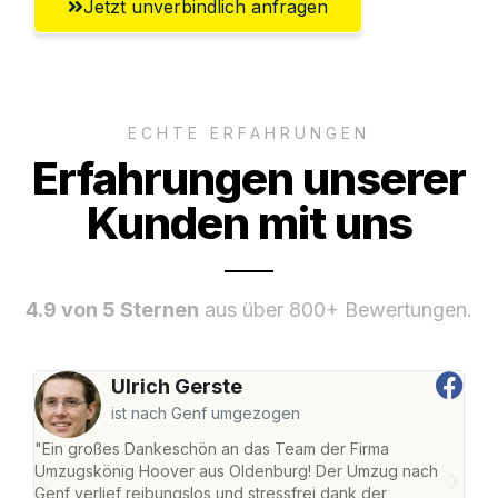
Jetzt unverbindlich anfragen
ECHTE ERFAHRUNGEN
Erfahrungen unserer
Kunden mit uns
4.9 von 5 Sternen
aus über 800+ Bewertungen.
Ulrich Gerste
ist nach Genf umgezogen
"Ein großes Dankeschön an das Team der Firma
"Di
Umzugskönig Hoover aus Oldenburg! Der Umzug nach
war
Genf verlief reibungslos und stressfrei dank der
Das 