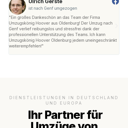
Ulrich Gerste
ist nach Genf umgezogen
"Ein großes Dankeschön an das Team der Firma
"Di
Umzugskönig Hoover aus Oldenburg! Der Umzug nach
war
Genf verlief reibungslos und stressfrei dank der
Das 
professionellen Unterstützung des Teams. Ich kann
habe
Umzugskönig Hoover Oldenburg jedem uneingeschränkt
an m
weiterempfehlen!"
groß
DIENSTLEISTUNGEN IN DEUTSCHLAND
UND EUROPA
Ihr Partner für
Umzüge von