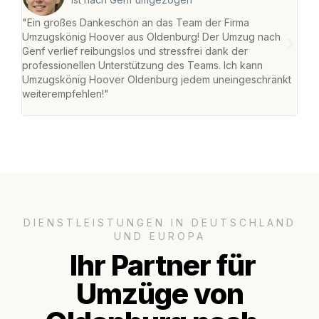
"Ein großes Dankeschön an das Team der Firma
"Di
Umzugskönig Hoover aus Oldenburg! Der Umzug nach
war
Genf verlief reibungslos und stressfrei dank der
Das 
professionellen Unterstützung des Teams. Ich kann
habe
Umzugskönig Hoover Oldenburg jedem uneingeschränkt
an m
weiterempfehlen!"
groß
DIENSTLEISTUNGEN IN DEUTSCHLAND
UND EUROPA
Ihr Partner für
Umzüge von