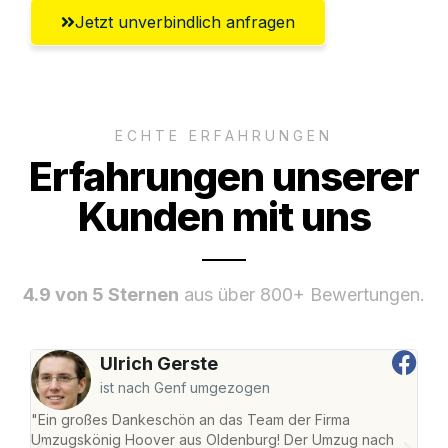
Jetzt unverbindlich anfragen
ECHTE ERFAHRUNGEN
Erfahrungen unserer
Kunden mit uns
4.9 von 5 Sternen
aus über 800+ Bewertungen.
Ulrich Gerste
ist nach Genf umgezogen
"Ein großes Dankeschön an das Team der Firma
"Di
Umzugskönig Hoover aus Oldenburg! Der Umzug nach
war