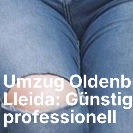
Umzug Oldenbu
Lleida: Günstig
professionell​