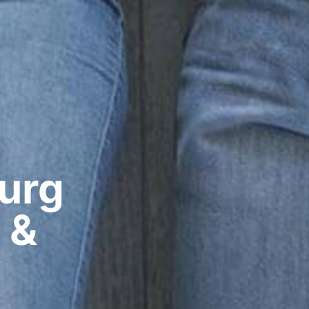
rg​
 &