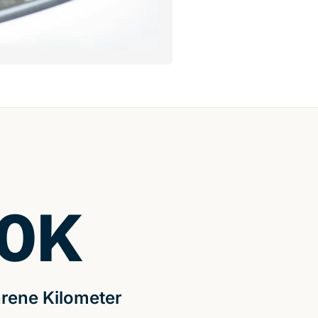
0
K
rene Kilometer