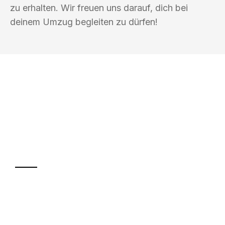
zu erhalten. Wir freuen uns darauf, dich bei
deinem Umzug begleiten zu dürfen!
UMZUGSKÖNIG HOOVER OLDENBURG
Ihr Umzug oder
Transport
Sparen Sie bis zu 100€ bei Anfrage
Abwicklung innerhalb von 24 Stunden
Versichert bis zu 7.500€