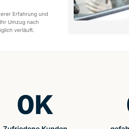
serer Erfahrung und
 Ihr Umzug nach
lich verläuft.
0
K
Zufriedene Kunden
gefah