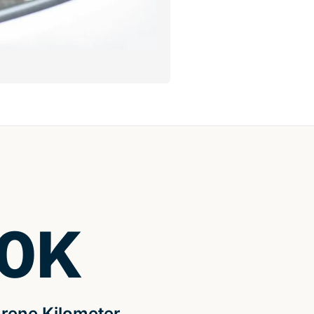
0
K
rene Kilometer