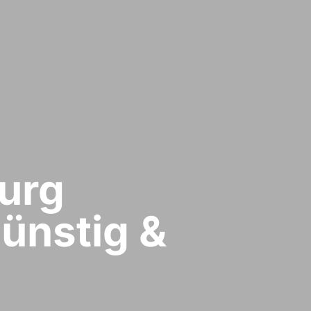
rg​
ünstig &