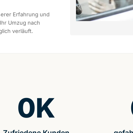
serer Erfahrung und
 Ihr Umzug nach
ich verläuft.
0
K
Zufriedene Kunden
gefah