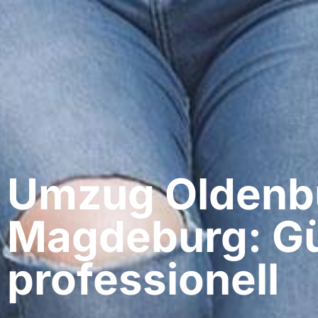
Umzug Oldenbu
Magdeburg: Gü
professionell​