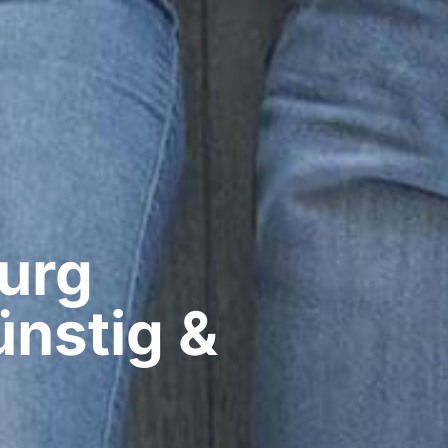
rg​
nstig &