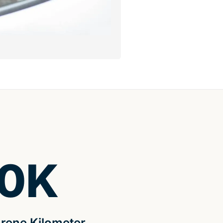
0
K
rene Kilometer