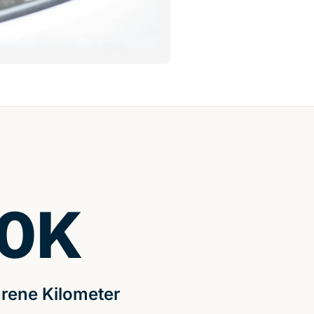
0
K
rene Kilometer