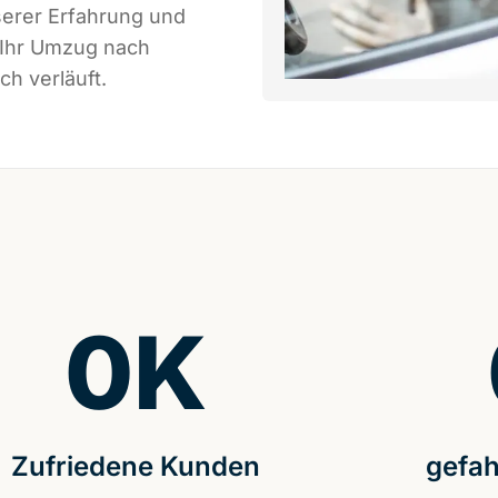
serer Erfahrung und
 Ihr Umzug nach
h verläuft.
0
K
Zufriedene Kunden
gefah