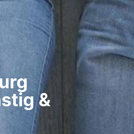
rg​
stig &