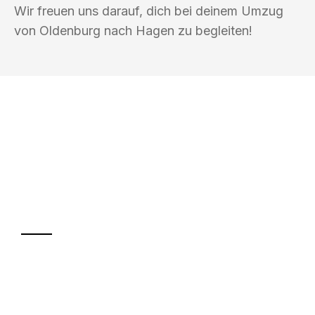
Wir freuen uns darauf, dich bei deinem Umzug
von Oldenburg nach Hagen zu begleiten!
UMZUGSKÖNIG HOOVER OLDENBURG
Ihr Umzug oder
Transport
Sparen Sie bis zu 100€ bei Anfrage
Abwicklung innerhalb von 24 Stunden
Versichert bis zu 7.500€