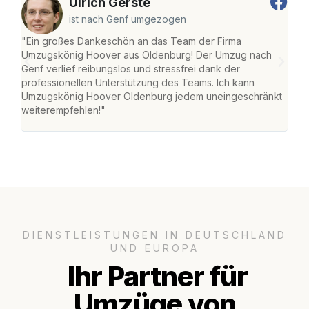
Ulrich Gerste
ist nach Genf umgezogen
"Ein großes Dankeschön an das Team der Firma
"Di
Umzugskönig Hoover aus Oldenburg! Der Umzug nach
war
Genf verlief reibungslos und stressfrei dank der
Das 
professionellen Unterstützung des Teams. Ich kann
habe
Umzugskönig Hoover Oldenburg jedem uneingeschränkt
an m
weiterempfehlen!"
groß
DIENSTLEISTUNGEN IN DEUTSCHLAND
UND EUROPA
Ihr Partner für
Umzüge von