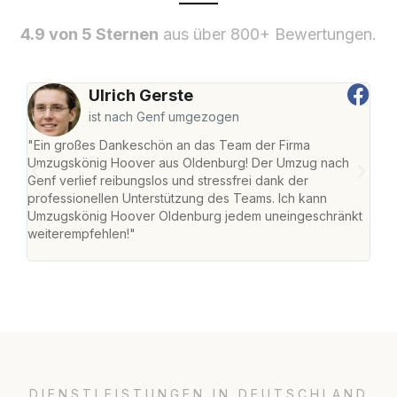
4.9 von 5 Sternen
aus über 800+ Bewertungen.
Ulrich Gerste
ist nach Genf umgezogen
"Ein großes Dankeschön an das Team der Firma
"Di
Umzugskönig Hoover aus Oldenburg! Der Umzug nach
war
Genf verlief reibungslos und stressfrei dank der
Das 
professionellen Unterstützung des Teams. Ich kann
habe
Umzugskönig Hoover Oldenburg jedem uneingeschränkt
an m
weiterempfehlen!"
groß
DIENSTLEISTUNGEN IN DEUTSCHLAND