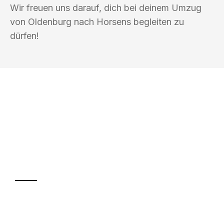
Wir freuen uns darauf, dich bei deinem Umzug
von Oldenburg nach Horsens begleiten zu
dürfen!
UMZUGSKÖNIG HOOVER OLDENBURG
Ihr Umzug oder
Transport
Sparen Sie bis zu 100€ bei Anfrage
Abwicklung innerhalb von 24 Stunden