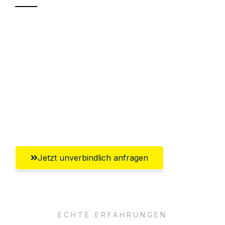
Sparen Sie bis zu 100€ bei Anfrage
Abwicklung innerhalb von 24 Stunden
Versichert bis zu 7.500€
Ggf. komplette Zollabwicklung inklusive
Umfassender Kundensupport aus
Oldenburg
Jetzt unverbindlich anfragen
ECHTE ERFAHRUNGEN