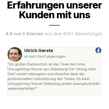
Erfahrungen unserer
Kunden mit uns
4.9 von 5 Sternen
aus über 800+ Bewertungen.
Ulrich Gerste
ist nach Genf umgezogen
"Ein großes Dankeschön an das Team der Firma
"Di
Umzugskönig Hoover aus Oldenburg! Der Umzug nach
war
Genf verlief reibungslos und stressfrei dank der
Das 
professionellen Unterstützung des Teams. Ich kann
habe
Umzugskönig Hoover Oldenburg jedem uneingeschränkt
an m
weiterempfehlen!"
groß