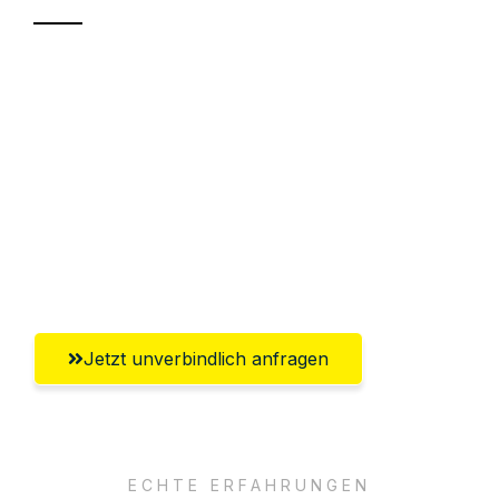
Sparen Sie bis zu 100€ bei Anfrage
Abwicklung innerhalb von 24 Stunden
Versichert bis zu 7.500€
Ggf. komplette Zollabwicklung inklusive
Umfassender Kundensupport aus
Oldenburg
Jetzt unverbindlich anfragen
ECHTE ERFAHRUNGEN