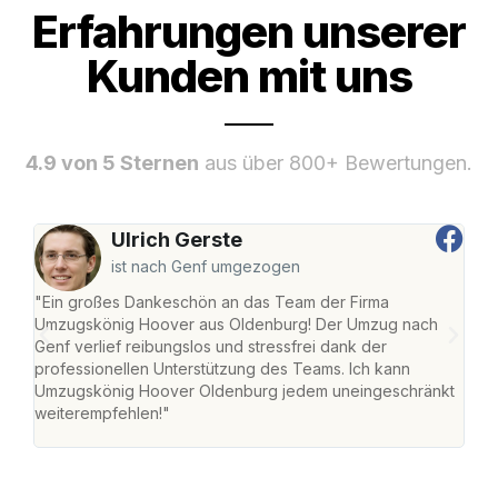
Erfahrungen unserer
Kunden mit uns
4.9 von 5 Sternen
aus über 800+ Bewertungen.
Ulrich Gerste
ist nach Genf umgezogen
"Ein großes Dankeschön an das Team der Firma
"Di
Umzugskönig Hoover aus Oldenburg! Der Umzug nach
war
Genf verlief reibungslos und stressfrei dank der
Das 
professionellen Unterstützung des Teams. Ich kann
habe
Umzugskönig Hoover Oldenburg jedem uneingeschränkt
an m
weiterempfehlen!"
groß