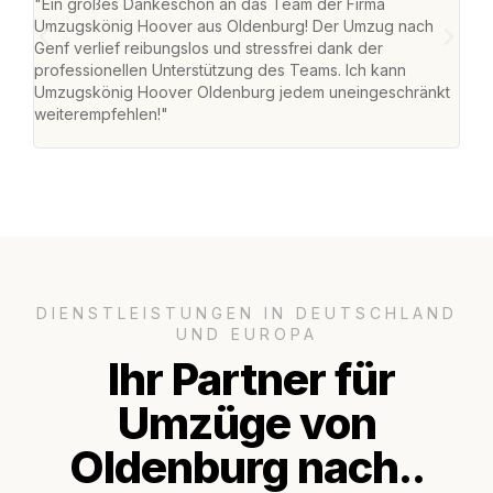
"Ein großes Dankeschön an das Team der Firma
"Di
Umzugskönig Hoover aus Oldenburg! Der Umzug nach
war
Genf verlief reibungslos und stressfrei dank der
Das 
professionellen Unterstützung des Teams. Ich kann
habe
Umzugskönig Hoover Oldenburg jedem uneingeschränkt
an m
weiterempfehlen!"
groß
DIENSTLEISTUNGEN IN DEUTSCHLAND
UND EUROPA
Ihr Partner für
Umzüge von
Oldenburg nach..