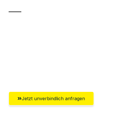
Sparen Sie bis zu 100€ bei Anfrage
Abwicklung innerhalb von 24 Stunden
Versichert bis zu 7.500€
Ggf. komplette Zollabwicklung inklusive
Umfassender Kundensupport aus
Oldenburg
Jetzt unverbindlich anfragen