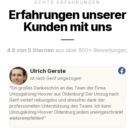
ECHTE ERFAHRUNGEN
Erfahrungen unserer
Kunden mit uns
4.9 von 5 Sternen
aus über 800+ Bewertungen.
Ulrich Gerste
ist nach Genf umgezogen
"Ein großes Dankeschön an das Team der Firma
"Di
Umzugskönig Hoover aus Oldenburg! Der Umzug nach
war
Genf verlief reibungslos und stressfrei dank der
Das 
professionellen Unterstützung des Teams. Ich kann
habe
Umzugskönig Hoover Oldenburg jedem uneingeschränkt
an m
weiterempfehlen!"
groß