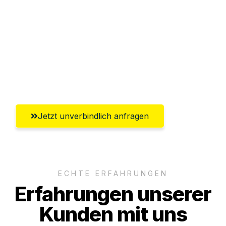
Abwicklung innerhalb von 24 Stunden
Versichert bis zu 7.500€
Ggf. komplette Zollabwicklung inklusive
Umfassender Kundensupport aus
Oldenburg
Jetzt unverbindlich anfragen
ECHTE ERFAHRUNGEN
Erfahrungen unserer
Kunden mit uns