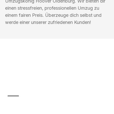
Umzugskönig Hoover Oldenburg. Wir bieten dir
einen stressfreien, professionellen Umzug zu
einem fairen Preis. Überzeuge dich selbst und
werde einer unserer zufriedenen Kunden!
UMZUGSKÖNIG HOOVER OLDENBURG
Ihr Umzug oder
Transport
Sparen Sie bis zu 100€ bei Anfrage