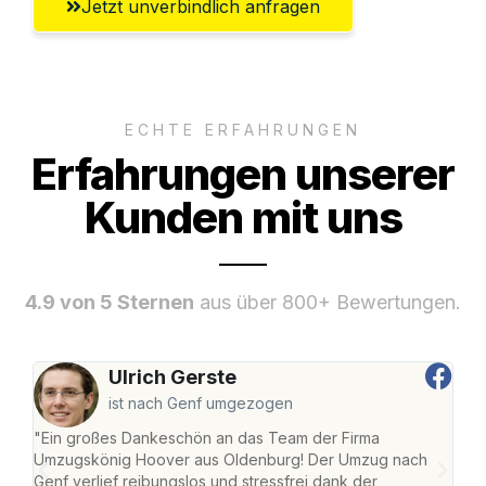
Jetzt unverbindlich anfragen
ECHTE ERFAHRUNGEN
Erfahrungen unserer
Kunden mit uns
4.9 von 5 Sternen
aus über 800+ Bewertungen.
Ulrich Gerste
ist nach Genf umgezogen
"Ein großes Dankeschön an das Team der Firma
"Di
Umzugskönig Hoover aus Oldenburg! Der Umzug nach
war
Genf verlief reibungslos und stressfrei dank der
Das 