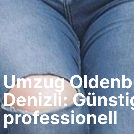
Umzug Oldenbu
Denizli: Günsti
professionell​