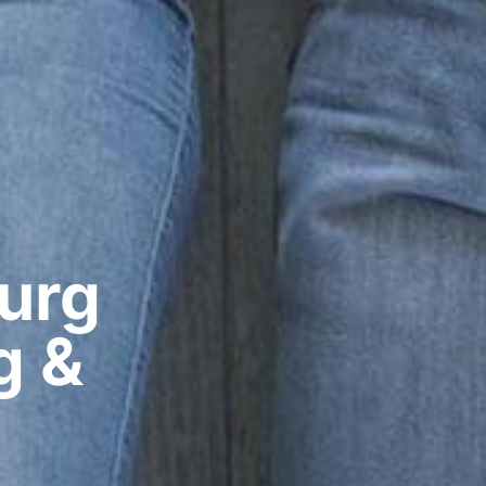
rg​
g &