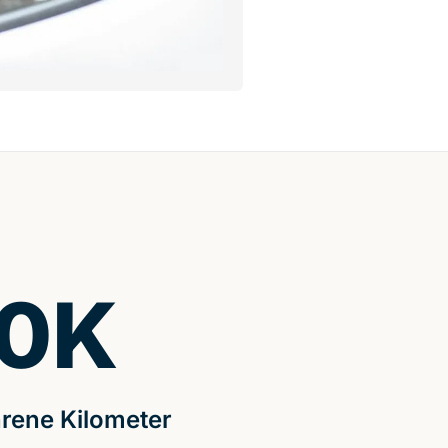
0
K
rene Kilometer