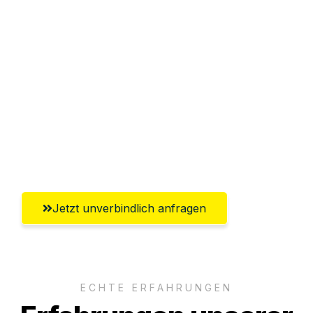
Sparen Sie bis zu 100€ bei Anfrage
Abwicklung innerhalb von 24 Stunden
Versichert bis zu 7.500€
Ggf. komplette Zollabwicklung inklusive
Umfassender Kundensupport aus
Oldenburg
Jetzt unverbindlich anfragen
ECHTE ERFAHRUNGEN