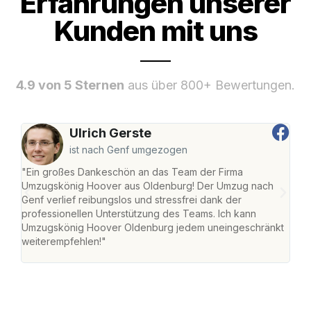
Erfahrungen unserer
Kunden mit uns
4.9 von 5 Sternen
aus über 800+ Bewertungen.
Ulrich Gerste
ist nach Genf umgezogen
"Ein großes Dankeschön an das Team der Firma
"Di
Umzugskönig Hoover aus Oldenburg! Der Umzug nach
war
Genf verlief reibungslos und stressfrei dank der
Das 
professionellen Unterstützung des Teams. Ich kann
habe
Umzugskönig Hoover Oldenburg jedem uneingeschränkt
an m
weiterempfehlen!"
groß