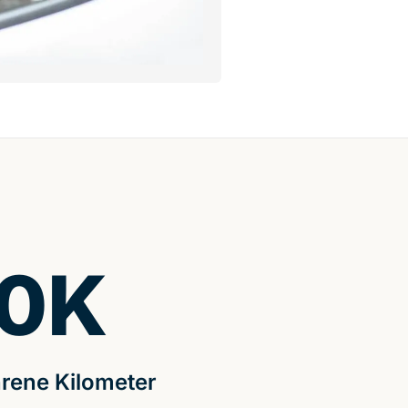
0
K
rene Kilometer