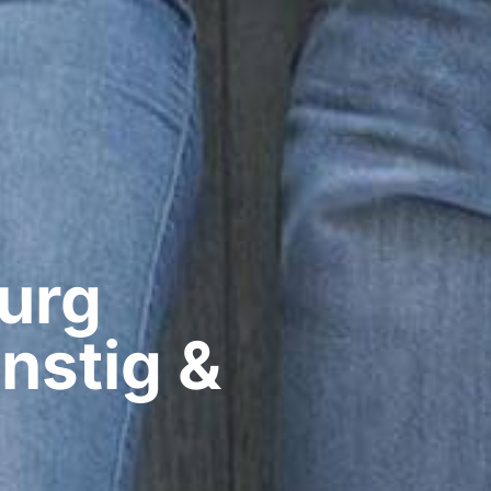
rg​
nstig &