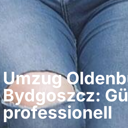
Umzug Oldenbu
Bydgoszcz: Gü
professionell​