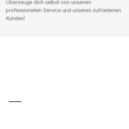
Überzeuge dich selbst von unserem
professionellen Service und unseren zufriedenen
Kunden!
UMZUGSKÖNIG HOOVER OLDENBURG
Ihr Umzug oder
Transport
Sparen Sie bis zu 100€ bei Anfrage
Abwicklung innerhalb von 24 Stunden