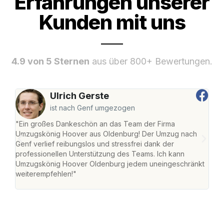
Erfahrungen unserer
Kunden mit uns
4.9 von 5 Sternen
aus über 800+ Bewertungen.
Ulrich Gerste
ist nach Genf umgezogen
"Ein großes Dankeschön an das Team der Firma
"Di
Umzugskönig Hoover aus Oldenburg! Der Umzug nach
war
Genf verlief reibungslos und stressfrei dank der
Das 
professionellen Unterstützung des Teams. Ich kann
habe
Umzugskönig Hoover Oldenburg jedem uneingeschränkt
an m
weiterempfehlen!"
groß