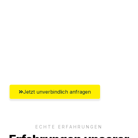
Sparen Sie bis zu 100€ bei Anfrage
Abwicklung innerhalb von 24 Stunden
Versichert bis zu 7.500€
Ggf. komplette Zollabwicklung inklusive
Umfassender Kundensupport aus
Oldenburg
Jetzt unverbindlich anfragen
ECHTE ERFAHRUNGEN