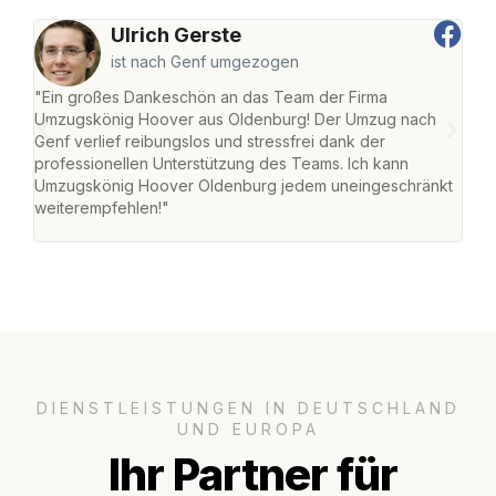
Ulrich Gerste
ist nach Genf umgezogen
"Ein großes Dankeschön an das Team der Firma
"Di
Umzugskönig Hoover aus Oldenburg! Der Umzug nach
war
Genf verlief reibungslos und stressfrei dank der
Das 
professionellen Unterstützung des Teams. Ich kann
habe
Umzugskönig Hoover Oldenburg jedem uneingeschränkt
an m
weiterempfehlen!"
groß
DIENSTLEISTUNGEN IN DEUTSCHLAND
UND EUROPA
Ihr Partner für