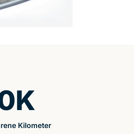
0
K
rene Kilometer