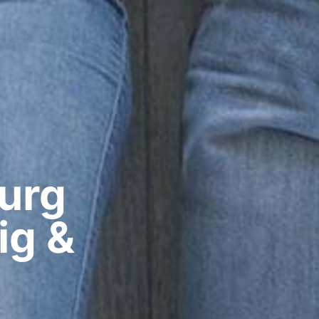
rg​
ig &