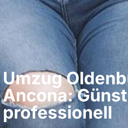
Umzug Oldenbu
Ancona: Günst
professionell​