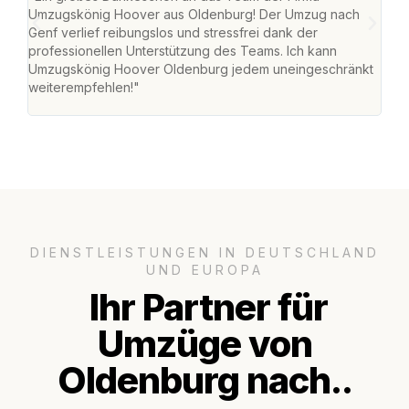
Umzugskönig Hoover aus Oldenburg! Der Umzug nach
war
Genf verlief reibungslos und stressfrei dank der
Das 
professionellen Unterstützung des Teams. Ich kann
habe
Umzugskönig Hoover Oldenburg jedem uneingeschränkt
an m
weiterempfehlen!"
groß
DIENSTLEISTUNGEN IN DEUTSCHLAND
UND EUROPA
Ihr Partner für
Umzüge von
Oldenburg nach..