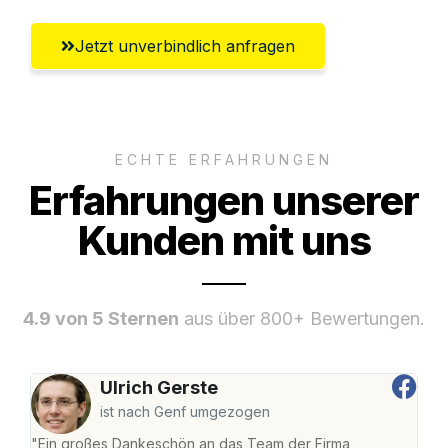
Jetzt unverbindlich anfragen
ECHTE ERFAHRUNGEN
Erfahrungen unserer
Kunden mit uns
4.9 von 5 Sternen
aus über 800+ Bewertungen.
Ulrich Gerste
ist nach Genf umgezogen
"Ein großes Dankeschön an das Team der Firma
"Di