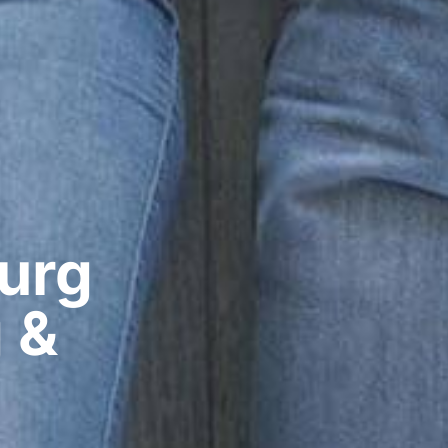
rg​
 &