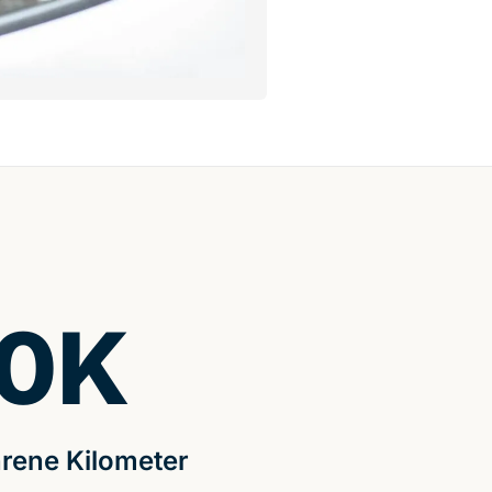
0
K
rene Kilometer