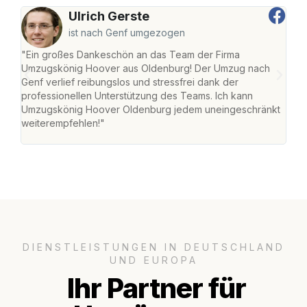
Ulrich Gerste
ist nach Genf umgezogen
"Ein großes Dankeschön an das Team der Firma
"Di
Umzugskönig Hoover aus Oldenburg! Der Umzug nach
war
Genf verlief reibungslos und stressfrei dank der
Das 
professionellen Unterstützung des Teams. Ich kann
habe
Umzugskönig Hoover Oldenburg jedem uneingeschränkt
an m
weiterempfehlen!"
groß
DIENSTLEISTUNGEN IN DEUTSCHLAND
UND EUROPA
Ihr Partner für