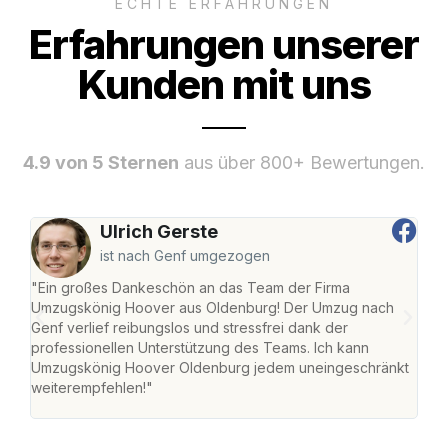
ECHTE ERFAHRUNGEN
Erfahrungen unserer
Kunden mit uns
4.9 von 5 Sternen
aus über 800+ Bewertungen.
Ulrich Gerste
ist nach Genf umgezogen
"Ein großes Dankeschön an das Team der Firma
"Di
Umzugskönig Hoover aus Oldenburg! Der Umzug nach
war
Genf verlief reibungslos und stressfrei dank der
Das 
professionellen Unterstützung des Teams. Ich kann
habe
Umzugskönig Hoover Oldenburg jedem uneingeschränkt
an m
weiterempfehlen!"
groß