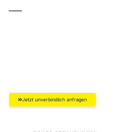
Sparen Sie bis zu 100€ bei Anfrage
Abwicklung innerhalb von 24 Stunden
Versichert bis zu 7.500€
Ggf. komplette Zollabwicklung inklusive
Umfassender Kundensupport aus
Oldenburg
Jetzt unverbindlich anfragen