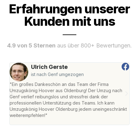
Erfahrungen unserer
Kunden mit uns
4.9 von 5 Sternen
aus über 800+ Bewertungen.
Ulrich Gerste
ist nach Genf umgezogen
"Ein großes Dankeschön an das Team der Firma
"Di
Umzugskönig Hoover aus Oldenburg! Der Umzug nach
war
Genf verlief reibungslos und stressfrei dank der
Das 
professionellen Unterstützung des Teams. Ich kann
habe
Umzugskönig Hoover Oldenburg jedem uneingeschränkt
an m
weiterempfehlen!"
groß