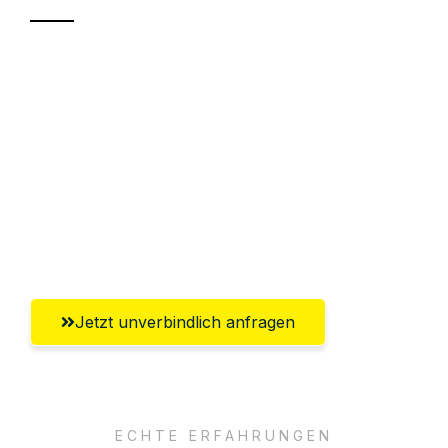
Sparen Sie bis zu 100€ bei Anfrage
Abwicklung innerhalb von 24 Stunden
Versichert bis zu 7.500€
Ggf. komplette Zollabwicklung inklusive
Umfassender Kundensupport aus
Oldenburg
Jetzt unverbindlich anfragen
ECHTE ERFAHRUNGEN