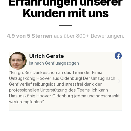
Erfahrungen unserer
Kunden mit uns
4.9 von 5 Sternen
aus über 800+ Bewertungen.
Ulrich Gerste
ist nach Genf umgezogen
"Ein großes Dankeschön an das Team der Firma
"Di
Umzugskönig Hoover aus Oldenburg! Der Umzug nach
war
Genf verlief reibungslos und stressfrei dank der
Das 
professionellen Unterstützung des Teams. Ich kann
habe
Umzugskönig Hoover Oldenburg jedem uneingeschränkt
an m
weiterempfehlen!"
groß