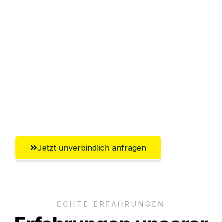
Sparen Sie bis zu 100€ bei Anfrage
Abwicklung innerhalb von 24 Stunden
Versichert bis zu 7.500€
Ggf. komplette Zollabwicklung inklusive
Umfassender Kundensupport aus
Oldenburg
Jetzt unverbindlich anfragen
ECHTE ERFAHRUNGEN