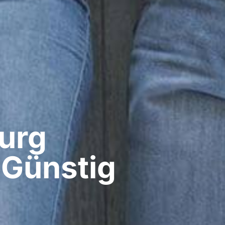
rg​
 Günstig