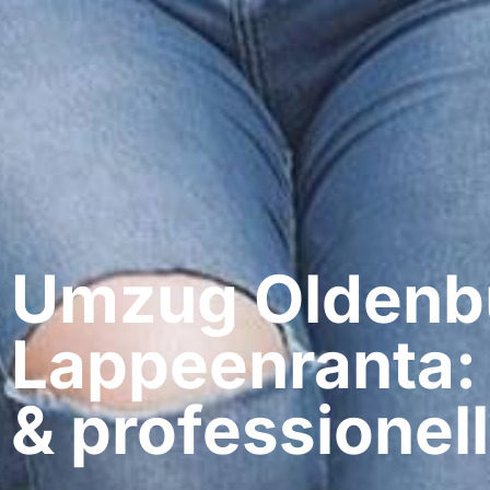
Umzug Oldenbu
Lappeenranta:
& professionell​