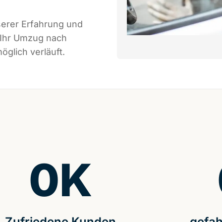
serer Erfahrung und
 Ihr Umzug nach
glich verläuft.
0
K
Zufriedene Kunden
gefah