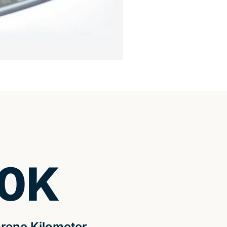
0
K
rene Kilometer