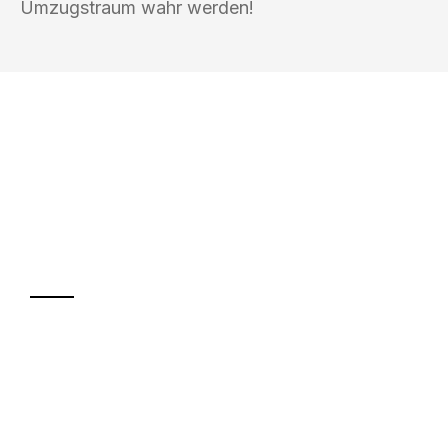
Umzugstraum wahr werden!
UMZUGSKÖNIG HOOVER OLDENBURG
Ihr Umzug oder
Transport
Sparen Sie bis zu 100€ bei Anfrage
Abwicklung innerhalb von 24 Stunden
Versichert bis zu 7.500€