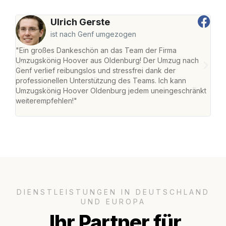
Ulrich Gerste
ist nach Genf umgezogen
"Ein großes Dankeschön an das Team der Firma
"Di
Umzugskönig Hoover aus Oldenburg! Der Umzug nach
war
Genf verlief reibungslos und stressfrei dank der
Das 
professionellen Unterstützung des Teams. Ich kann
habe
Umzugskönig Hoover Oldenburg jedem uneingeschränkt
an m
weiterempfehlen!"
groß
DIENSTLEISTUNGEN IN DEUTSCHLAND
UND EUROPA
Ihr Partner für