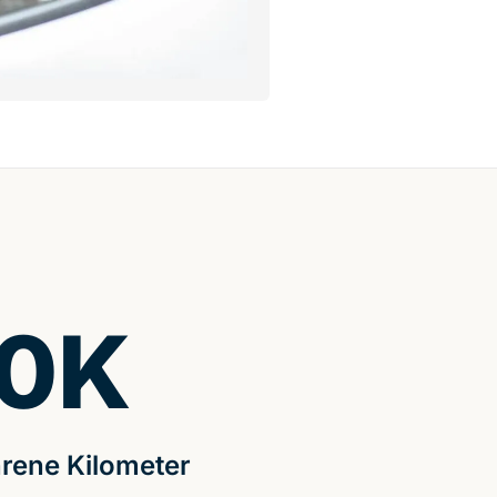
0
K
rene Kilometer