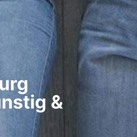
rg​
nstig &